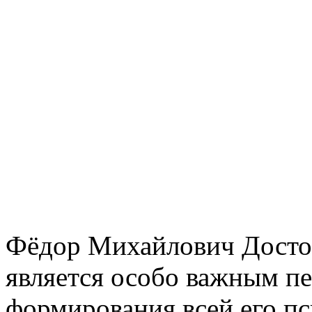
Фёдор Михайлович Достое
является особо важным п
формирования всей его п