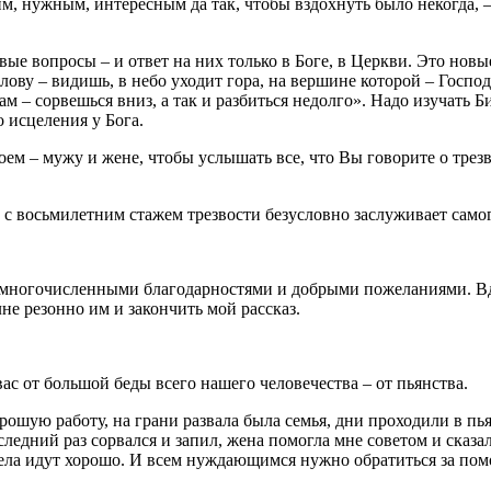
м, нужным, интересным да так, чтобы вздохнуть было некогда, – 
овые вопросы – и ответ на них только в Боге, в Церкви. Это нов
у – видишь, в небо уходит гора, на вершине которой – Господь.
м – сорвешься вниз, а так и разбиться недолго». Надо изучать 
о исцеления у Бога.
ем – мужу и жене, чтобы услышать все, что Вы говорите о трезво
 с восьмилетним стажем трезвости безусловно заслуживает само
 многочисленными благодарностями и добрыми пожеланиями. Вдр
лне резонно им и закончить мой рассказ.
ас от большой беды всего нашего человечества – от пьянства.
ошую работу, на грани развала была семья, дни проходили в пьян
следний раз сорвался и запил, жена помогла мне советом и сказа
 дела идут хорошо. И всем нуждающимся нужно обратиться за пом