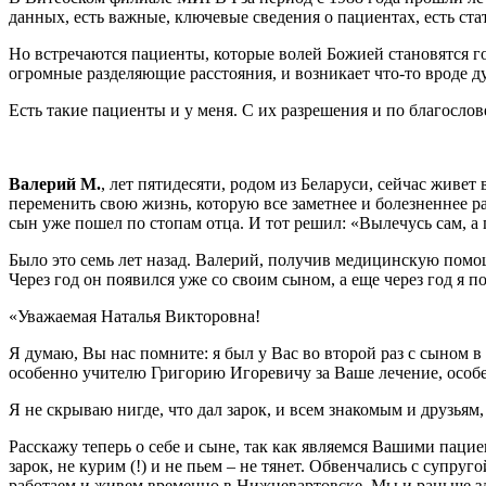
данных, есть важные, ключевые сведения о пациентах, есть ст
Но встречаются пациенты, которые волей Божией становятся гор
огромные разделяющие расстояния, и возникает что-то вроде д
Есть такие пациенты и у меня. С их разрешения и по благосло
Валерий М.
, лет пятидесяти, родом из Беларуси, сейчас жив
переменить свою жизнь, которую все заметнее и болезненнее ра
сын уже пошел по стопам отца. И тот решил: «Вылечусь сам, а 
Было это семь лет назад. Валерий, получив медицинскую помощ
Через год он появился уже со своим сыном, а еще через год я п
«Уважаемая Наталья Викторовна!
Я думаю, Вы нас помните: я был у Вас во второй раз с сыном в
особенно учителю Григорию Игоревичу за Ваше лечение, особе
Я не скрываю нигде, что дал зарок, и всем знакомым и друзья
Расскажу теперь о себе и сыне, так как являемся Вашими пациен
зарок, не курим (!) и не пьем – не тянет. Обвенчались с супру
работаем и живем временно в Нижневартовске. Мы и раньше здес