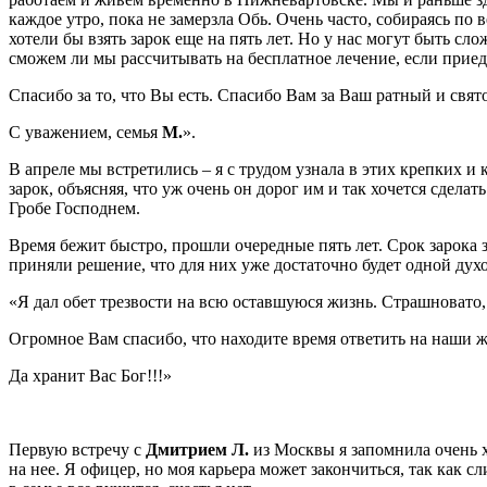
каждое утро, пока не замерзла Обь. Очень часто, собираясь по 
хотели бы взять зарок еще на пять лет. Но у нас могут быть с
сможем ли мы рассчитывать на бесплатное лечение, если приеде
Спасибо за то, что Вы есть. Спасибо Вам за Ваш ратный и свято
С уважением, семья
М.
».
В апреле мы встретились – я с трудом узнала в этих крепких 
зарок, объясняя, что уж очень он дорог им и так хочется сдел
Гробе Господнем.
Время бежит быстро, прошли очередные пять лет. Срок зарока з
приняли решение, что для них уже достаточно будет одной дух
«Я дал обет трезвости на всю оставшуюся жизнь. Страшновато, н
Огромное Вам спасибо, что находите время ответить на наши 
Да хранит Вас Бог!!!»
Первую встречу с
Дмитрием Л.
из Москвы я запомнила очень хо
на нее. Я офицер, но моя карьера может закончиться, так как с