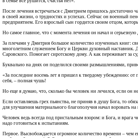
в семье все рушится, счастья нет».
После лечения встречаться с Дмитрием пришлось достаточно ча
в своей жизни, о трудностях и успехах. Сейчас он военный пе
предприятием. Его взрослый сын гордится своим отцом, котор
Но самое главное, что с момента лечения он начал и серьезную 
За плечами у Дмитрия большое количество изученных книг: св
многолетним служением Богу и Церкви духовный наставник. Д
Саровского. Помогает сиротскому дому. А как переживает за суд
Буквально на днях он поделился своими размышлениями, прив
«За последние восемь лет я пришел к твердому убеждению: от п
себя, – полная чушь!
Но еще я думаю, что, сколько бы человек ни лечился, если он не
Если оставляешь грех пьянства, не приняв в душу Бога, то обяз
для улучшения материального благополучия начал воровать на п
Человек ведь всегда под пристальным взором: и Бога, и врага ч
надо готовиться к испытаниям.
Первое. Высвобождается огромное количество времени – чем ег