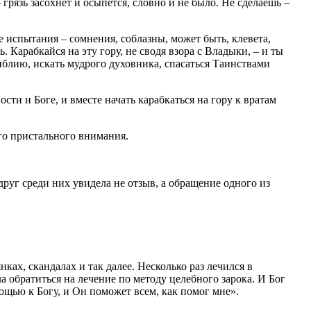
грязь засохнет и осыпется, словно и не было. Не сделаешь –
ые испытания – сомнения, соблазны, может быть, клевета,
 Карабкайся на эту гору, не сводя взора с Владыки, – и ты
Библию, искать мудрого духовника, спасаться Таинствами
сти и Боге, и вместе начать карабкаться на гору к вратам
го пристального внимания.
уг среди них увидела не отзыв, а обращение одного из
ках, скандалах и так далее. Несколько раз лечился в
ла обратиться на лечение по методу целебного зарока. И Бог
ощью к Богу, и Он поможет всем, как помог мне».