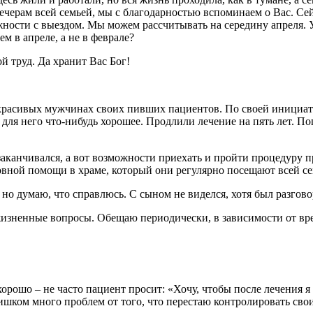
вечерам всей семьей, мы с благодарностью вспоминаем о Вас. Сей
ложности с выездом. Мы можем рассчитывать на середину апреля. 
м в апреле, а не в феврале?
й труд. Да хранит Вас Бог!
и красивых мужчинах своих пивших пациентов. По своей инициат
ать для него что-нибудь хорошее. Продлили лечение на пять лет. 
аканчивался, а вот возможности приехать и пройти процедуру пр
овной помощи в храме, который они регулярно посещают всей сем
о думаю, что справлюсь. С сыном не виделся, хотя был разговор,
жизненные вопросы. Обещаю периодически, в зависимости от вр
рошо – не часто пациент просит: «Хочу, чтобы после лечения я 
лишком много проблем от того, что перестаю контролировать свои