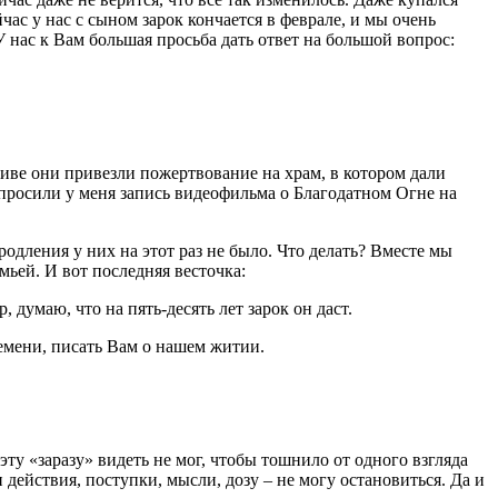
час у нас с сыном зарок кончается в феврале, и мы очень
У нас к Вам большая просьба дать ответ на большой вопрос:
иве они привезли пожертвование на храм, в котором дали
Попросили у меня запись видеофильма о Благодатном Огне на
одления у них на этот раз не было. Что делать? Вместе мы
ьей. И вот последняя весточка:
 думаю, что на пять-десять лет зарок он даст.
емени, писать Вам о нашем житии.
эту «заразу» видеть не мог, чтобы тошнило от одного взгляда
 действия, поступки, мысли, дозу – не могу остановиться. Да и