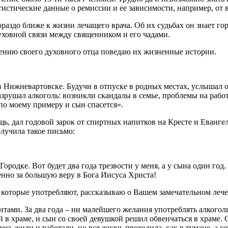
атистические данные о ремиссии и ее зависимости, например, от 
аздо ближе к жизни лечащего врача. Об их судьбах он знает гор
уховной связи между священником и его чадами.
вению своего духовного отца поведаю их жизненные истории.
ет в Нижневартовске. Будучи в отпуске в родных местах, услыша
зрушал алкоголь: возникли скандалы в семье, проблемы на работе
по моему примеру и сын спасется».
ь, дал годовой зарок от спиртных напитков на Кресте и Еванге
олучила такое письмо:
 Городке. Вот будет два года трезвости у меня, а у сына один г
нно за большую веру в Бога Иисуса Христа!
м, которые употребляют, рассказываю о Вашем замечательном леч
тами. За два года – ни малейшего желания употреблять алкоголь,
гой в храме, и сын со своей девушкой решил обвенчаться в храме.
ь жили и работали, но вся жизнь проходила, как в тумане, а сей