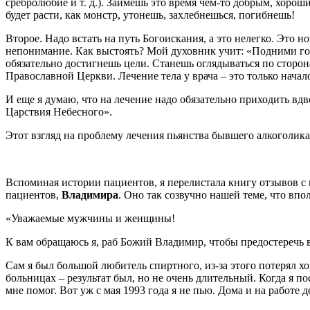
сребролюбие и т. д.). Займешь это время чем-то добрым, хороши
будет расти, как монстр, утонешь, захлебнешься, погибнешь!
Второе. Надо встать на путь Богоискания, а это нелегко. Это н
непонимание. Как выстоять? Мой духовник учит: «Подними голов
обязательно достигнешь цели. Станешь оглядываться по сторона
Православной Церкви. Лечение тела у врача – это только начал
И еще я думаю, что на лечение надо обязательно приходить вдво
Царствия Небесного».
Этот взгляд на проблему лечения пьянства бывшего алкоголика
Вспоминая истории пациентов, я перелистала книгу отзывов с
пациентов,
Владимира
. Оно так созвучно нашей теме, что впо
«Уважаемые мужчины и женщины!
К вам обращаюсь я, раб Божий Владимир, чтобы предостеречь в
Сам я был большой любитель спиртного, из-за этого потерял хор
больницах – результат был, но не очень длительный. Когда я по
мне помог. Вот уж с мая 1993 года я не пью. Дома и на работе