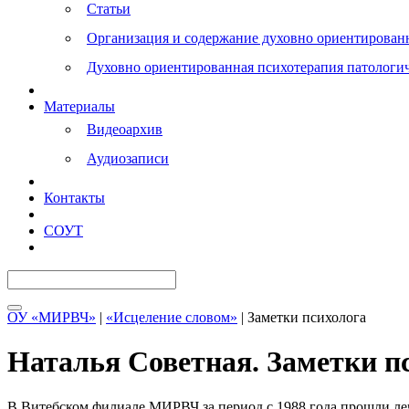
Статьи
Организация и содержание духовно ориентирован
Духовно ориентированная психотерапия патологи
Материалы
Видеоархив
Аудиозаписи
Контакты
СОУТ
ОУ «МИРВЧ»
|
«Исцеление словом»
| Заметки психолога
Наталья Советная
. Заметки п
В Витебском филиале МИРВЧ за период с 1988 года прошли лече