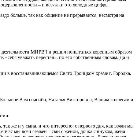
воцерковленности – и все-таки это холодные цифры.
аздо больше, так как общение не прерывается, несмотря на
л о деятельности МИРВЧ и решил попытаться коренным образом
, «себя уважать перестал», по его собственным словам. Да и
лии в восстанавливающемся Свято-Троицком храме г. Городка.
од. Большое Вам спасибо, Наталья Викторовна, Вашим коллегам и
ении.
 так же и у сына, и что интересно: с первого дня, как взяли мы
 Сейчас мы всей семьей – сын с женой, дочка с внуком, жена –
час даже не верится, что все так изменилось. Даже купался