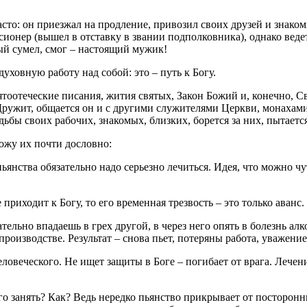
сто: он приезжал на продление, привозил своих друзей и знаком
нсионер (вышел в отставку в звании подполковника), однако вед
ый сумел, смог – настоящий мужик!
духовную работу над собой: это – путь к Богу.
ятоотеческие писания, жития святых, Закон Божий и, конечно,
ружит, общается он и с другими служителями Церкви, монахами
ьбы своих рабочих, знакомых, близких, борется за них, пытается
ожу их почти дословно:
ьянства обязательно надо серьезно лечиться. Идея, что можно чу
 приходит к Богу, то его временная трезвость – это только аванс
ательно впадаешь в грех другой, в через него опять в болезнь ал
роизводстве. Результат – снова пьет, потеряны работа, уважение,
еловеческого. Не ищет защиты в Боге – погибает от врага. Лечени
о занять? Как? Ведь нередко пьянство прикрывает от посторонни