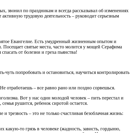
ых, звонил по праздникам и всегда рассказывал об изменениях
ет активную трудовую деятельность – руководит серьезным
 Святое Евангелие. Есть умудренный жизненным опытом и
. Посещает святые места, часто молится у мощей Серафима
 спасать от болезни и греха пьянства!
ть-чуть попробовать и остановиться, научиться контролировать
. Не отработаешь – все равно рано или поздно сорвешься.
коголизма. Вот у нас один молодой человек – пить перестал и
 семья рушится, ребенок сиротой остается.
е и трезвость – это не только счастливая безоблачная жизнь:
х какую-то грязь в человеке (жадность, зависть, гордыню,