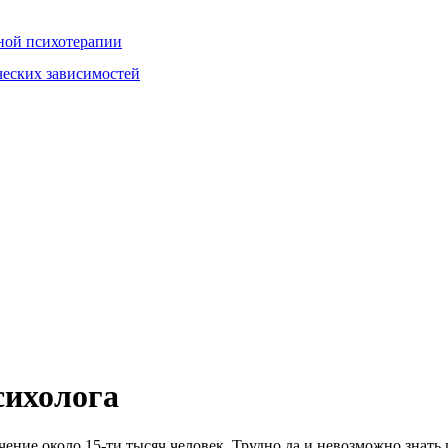
ной психотерапии
ческих зависимостей
сихолога
ние около 15-ти тысяч человек. Трудно да и невозможно знать и