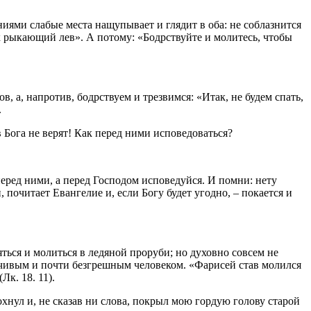
ниями слабые места нащупывает и глядит в оба: не соблазнится
как рыкающий лев». А потому: «Бодрствуйте и молитесь, чтобы
в, а, напротив, бодрствуем и трезвимся: «Итак, не будем спать,
.
 Бога не верят! Как перед ними исповедоваться?
 перед ними, а перед Господом исповедуйся. И помни: нету
почитает Евангелие и, если Богу будет угодно, – покается и
яться и молиться в ледяной проруби; но духовно совсем не
ывчивым и почти безгрешным человеком. «Фарисей став молился
Лк. 18. 11).
охнул и, не сказав ни слова, покрыл мою гордую голову старой