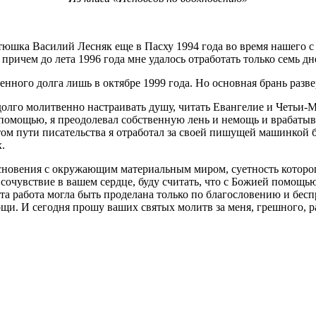
шка Василий Лесняк еще в Пасху 1994 года во время нашего с 
причем до лета 1996 года мне удалось отработать только семь дн
нного долга лишь в октябре 1999 года. Но основная брань разве
 долго молитвенно настраивать душу, читать Евангелие и Четьи
й помощью, я преодолевал собственную лень и немощь и врабатыв
том пути писательства я отработал за своей пишущей машинкой б
.
косновения с окружающим материальным миром, суетность которо
 сочувствие в вашем сердце, буду считать, что с Божией помощь
та работа могла быть проделана только по благословению и бес
и. И сегодня прошу ваших святых молитв за меня, грешного, р