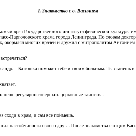
I. Знакомство с о. Василием
знакомый врач Государственного института физической культуры
асо-Парголовского храма города Ленинграда. По словам доктор
х, окормлял многих врачей и дружил с митрополитом Антонием
 встречаться?
ксандр. – Батюшка поможет тебе и твоим больным. Ты станешь в е
хватает.
 станешь регулярно совершать церковные таинства.
аз сходи в храм, и сам все поймешь.
упил настойчивости своего друга. После знакомства с отцом Вас