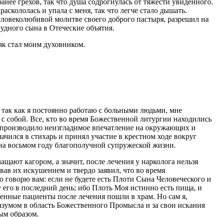
ее грехов, так что душа содрогнулась от тяжести увиденного.
аскололась и упала с меня, так что легче стало дышать.
ловеколюбивой молитве своего доброго пастыря, разрешил на
удного сына в Отеческие объятия.
як стал моим духовником.
 так как я постоянно работаю с больными людьми, мне
 с собой. Все, кто во время Божественной литургии находились
о производило неизгладимое впечатление на окружающих и
чился в стихарь и принял участие в крестном ходе вокруг
 на восьмом году благополучной супружеской жизни.
щают кагором, а значит, после лечения у нарколога нельзя
ав их искушением и твердо заявил, что во время
 говорю вам: если не будете есть Плоти Сына Человеческого и
его в последний день; ибо Плоть Моя истинно есть пища, и
енные пациенты после лечения пошли в храм. Но сам я,
зумом в область Божественного Промысла и за свои искания
ым образом.