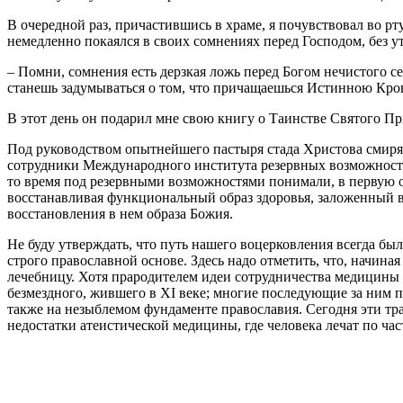
В очередной раз, причастившись в храме, я почувствовал во р
немедленно покаялся в своих сомнениях перед Господом, без у
– Помни, сомнения есть дерзкая ложь перед Богом нечистого се
станешь задумываться о том, что причащаешься Истинною Кр
В этот день он подарил мне свою книгу о Таинстве Святого Пр
Под руководством опытнейшего пастыря стада Христова смирял
сотрудники Международного института резервных возможносте
то время под резервными возможностями понимали, в первую о
восстанавливая функциональный образ здоровья, заложенный в
восстановления в нем образа Божия.
Не буду утверждать, что путь нашего воцерковления всегда бы
строго православной основе. Здесь надо отметить, что, начин
лечебницу. Хотя прародителем идеи сотрудничества медицины 
безмездного, жившего в XI веке; многие последующие за ним п
также на незыблемом фундаменте православия. Сегодня эти т
недостатки атеистической медицины, где человека лечат по час