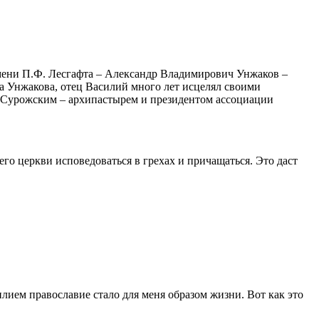
 имени П.Ф. Лесгафта – Александр Владимирович Унжаков –
а Унжакова, отец Василий много лет исцелял своими
 Сурожским – архипастырем и президентом ассоциации
го церкви исповедоваться в грехах и причащаться. Это даст
илием православие стало для меня образом жизни. Вот как это