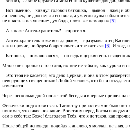
– Значит, главное оружие сатаны есть искушение для доброволь
– Вот именно, – кивнул головой батюшка, – дьявол – лжец и об
ли человек, не дрогнет ли его воля, а уж если душа соблазнит
не впасть в искушение: дух бодр, плоть же немощна»
[5]
.
– А как же Ангел-хранитель? – спросил я.
– Ангел-хранитель тоже всегда рядом, – вразумлял отец Василий
как и прочие, но будем бодрствовать и трезвиться»
[6]
. И тогда
– Батюшка, – пожаловался я, – но ведь в церкви есть священни
Много лет прошло с того дня, но мне не забыть, как сурово и 
– Это тебя не касается, это дело Церкви, и она в этом разбере
неверующих священников! Любой человек, кто бы и откуда его н
изменится.
Через несколько дней после этой беседы я впервые пришел на 
Физически подготовиться к Таинству причастия мне было нетруд
понимал, что такое покаяние. Воистину перед Богом и людьми
сам в себе так: Боже! благодарю Тебя, что я не таков, как проч
После общей исповеди, подойдя к аналою, я молчал, не зная, в