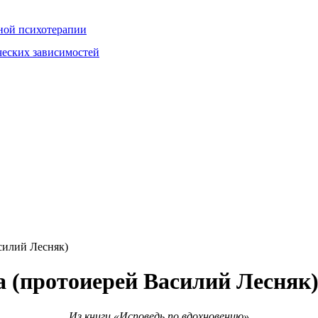
ной психотерапии
ческих зависимостей
силий Лесняк)
а (протоиерей Василий Лесняк
Из книги «Исповедь по вдохновению»