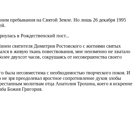
ним пребывания на Святой Земле. Но лишь 26 декабря 1995
ей.
рнулась в Рождественский пост...
-Минеи святителя Димитрия Ростовского с житиями святых
ался в живую ткань повествования, мне неизменно не хватало
олее двухсот часов, сокрушаясь от несовершенства своего
го была несовместима с необходимостью творческого покоя. И
ю не зря преодолевал яростное сопротивление духов злобы
престанным молитвам отца Анатолия Трохина, коего я искренне
аба Божия Григория.