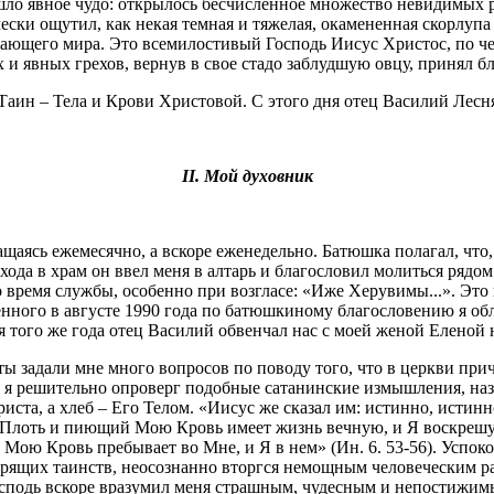
о явное чудо: открылось бесчисленное множество невидимых ран
ски ощутил, как некая темная и тяжелая, окамененная скорлупа р
ающего мира. Это всемилостивый Господь Иисус Христос, по че
 явных грехов, вернув в свое стадо заблудшую овцу, принял бл
аин – Тела и Крови Христовой. С этого дня отец Василий Лесн
II. Мой духовник
аясь ежемесячно, а вскоре еженедельно. Батюшка полагал, что,
ода в храм он ввел меня в алтарь и благословил молиться рядом
о время службы, особенно при возгласе: «Иже Херувимы...». Эт
ного в августе 1990 года по батюшкиному благословению я обла
я того же года отец Василий обвенчал нас с моей женой Еленой
 задали мне много вопросов по поводу того, что в церкви прича
 я решительно опроверг подобные сатанинские измышления, назв
а, а хлеб – Его Телом. «Иисус же сказал им: истинно, истинно
ю Плоть и пиющий Мою Кровь имеет жизнь вечную, и Я воскрешу 
ю Кровь пребывает во Мне, и Я в нем» (Ин. 6. 53-56). Успоко
рящих таинств, неосознанно вторгся немощным человеческим ра
осподь вскоре вразумил меня страшным, чудесным и непостижим