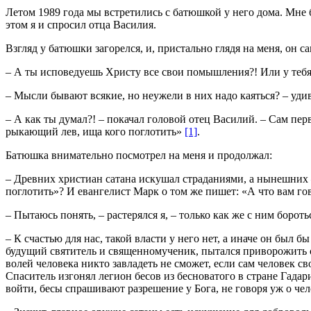
Летом 1989 года мы встретились с батюшкой у него дома. Мне б
этом я и спросил отца Василия.
Взгляд у батюшки загорелся, и, пристально глядя на меня, он с
– А ты исповедуешь Христу все свои помышления?! Или у теб
– Мысли бывают всякие, но неужели в них надо каяться? – удив
– А как ты думал?! – покачал головой отец Василий. – Сам пер
рыкающий лев, ища кого поглотить»
[1]
.
Батюшка внимательно посмотрел на меня и продолжал:
– Древних христиан сатана искушал страданиями, а нынешних 
поглотить»? И евангелист Марк о том же пишет: «А что вам го
– Пытаюсь понять, – растерялся я, – только как же с ним борот
– К счастью для нас, такой власти у него нет, а иначе он был
будущий святитель и священномученик, пытался приворожить св
волей человека никто завладеть не сможет, если сам человек св
Спаситель изгонял легион бесов из бесноватого в стране Гадар
войти, бесы спрашивают разрешение у Бога, не говоря уж о чел