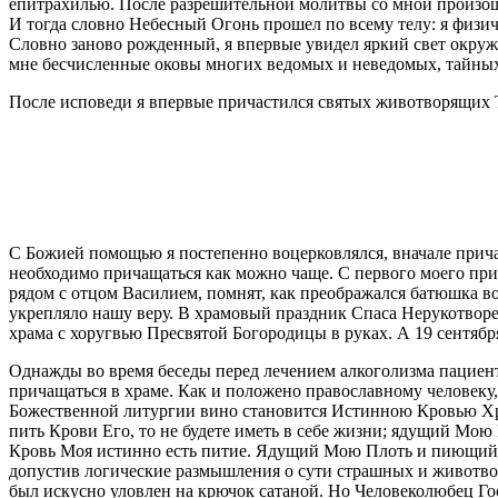
епитрахилью. После разрешительной молитвы со мной произошл
И тогда словно Небесный Огонь прошел по всему телу: я физиче
Словно заново рожденный, я впервые увидел яркий свет окруж
мне бесчисленные оковы многих ведомых и неведомых, тайных и
После исповеди я впервые причастился святых животворящих Т
С Божией помощью я постепенно воцерковлялся, вначале причащ
необходимо причащаться как можно чаще. С первого моего прих
рядом с отцом Василием, помнят, как преображался батюшка в
укрепляло нашу веру. В храмовый праздник Спаса Нерукотворен
храма с хоругвью Пресвятой Богородицы в руках. А 19 сентябр
Однажды во время беседы перед лечением алкоголизма пациенты
причащаться в храме. Как и положено православному человеку,
Божественной литургии вино становится Истинною Кровью Христ
пить Крови Его, то не будете иметь в себе жизни; ядущий Мо
Кровь Моя истинно есть питие. Ядущий Мою Плоть и пиющий Мо
допустив логические размышления о сути страшных и животво
был искусно уловлен на крючок сатаной. Но Человеколюбец Г