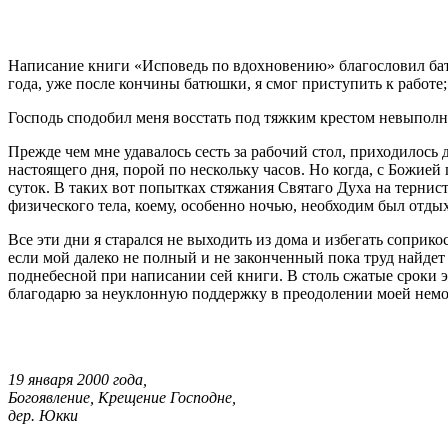
Написание книги «Исповедь по вдохновению» благословил батю
года, уже после кончины батюшки, я смог приступить к работе; 
Господь сподобил меня восстать под тяжким крестом невыполне
Прежде чем мне удавалось сесть за рабочий стол, приходилось
настоящего дня, порой по нескольку часов. Но когда, с Божие
суток. В таких вот попытках стяжания Святаго Духа на тернис
физического тела, коему, особенно ночью, необходим был отдых
Все эти дни я старался не выходить из дома и избегать сопри
если мой далеко не полный и не законченный пока труд найдет
поднебесной при написании сей книги. В столь сжатые сроки э
благодарю за неуклонную поддержку в преодолении моей немощ
19 января 2000 года,
Богоявление, Крещение Господне,
дер. Юкки