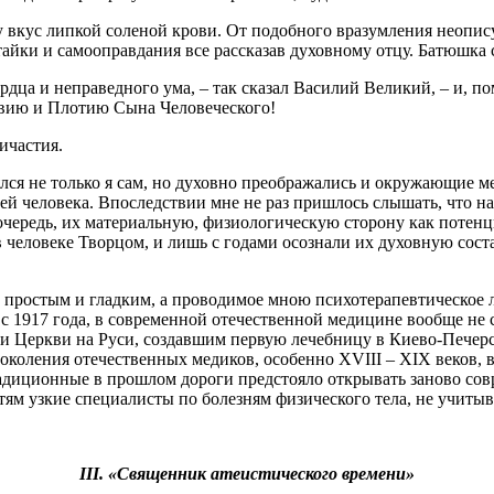
ту вкус липкой соленой крови. От подобного вразумления неопи
тайки и самооправдания все рассказав духовному отцу. Батюшка 
рдца и неправедного ума, – так сказал Василий Великий, – и, по
овию и Плотию Сына Человеческого!
ичастия.
ся не только я сам, но духовно преображались и окружающие м
й человека. Впоследствии мне не раз пришлось слышать, что на
чередь, их материальную, физиологическую сторону как потенц
 человеке Творцом, и лишь с годами осознали их духовную сос
л простым и гладким, а проводимое мною психотерапевтическое 
ая с 1917 года, в современной отечественной медицине вообще н
и Церкви на Руси, создавшим первую лечебницу в Киево-Печерск
околения отечественных медиков, особенно XVIII – XIX веков, 
радиционные в прошлом дороги предстояло открывать заново со
тям узкие специалисты по болезням физического тела, не учитыв
III. «Священник атеистического времени»