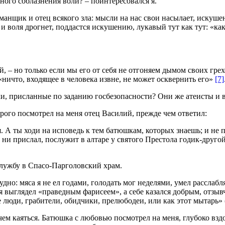
ного соблазнения воли? – поинтересовался я.
манщик и отец всякого зла: мысли на нас свои насылает, искуше
ся и воля дрогнет, поддастся искушению, лукавый тут как тут: «
, – но только если мы его от себя не отгоняем дымом своих грехо
 «ничто, входящее в человека извне, не может осквернить его»
[7]
ки, присланные по заданию госбезопасности? Они же атеисты и в
строго посмотрел на меня отец Василий, прежде чем ответил:
тся. А ты ходи на исповедь к тем батюшкам, которых знаешь; и не
и прислал, послужит в алтаре у святого Престола годик-другой, 
службу в Спасо-Парголовский храм.
но: мяса я не ел годами, голодать мог неделями, умел расслабл
 я выглядел «праведным фарисеем», а себе казался добрым, отз
ие люди, грабители, обидчики, прелюбодеи, или как этот мытарь» (
 чем каяться. Батюшка с любовью посмотрел на меня, глубоко взд