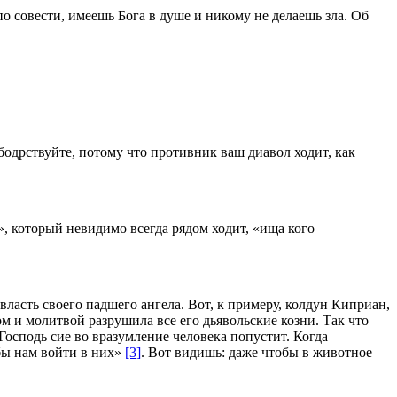
о совести, имеешь Бога в душе и никому не делаешь зла. Об
бодрствуйте, потому что противник ваш диавол ходит, как
, который невидимо всегда рядом ходит, «ища кого
власть своего падшего ангела. Вот, к примеру, колдун Киприан,
м и молитвой разрушила все его дьявольские козни. Так что
 Господь сие во вразумление человека попустит. Когда
обы нам войти в них»
[3]
. Вот видишь: даже чтобы в животное