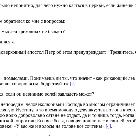
ыло непонятно, для чего нужно каяться в церкви, если живешь п
ам обратился ко мне с вопросом:
я мыслей греховных не бывает?
ился я.
воверховный апостол Петр об этом предупреждает: «Трезвитесь, 
– помыслами. Понимаешь ли ты, что значит «как рыкающий лев»
ворю, говорю всем: бодрствуйте»
[2]
.
ься, если он невидимо волей завладеть может?
 бы непобедим: человеколюбивый Господь во многом ограничивает 
ятую Иустину, в то время молодую девушку; так вот она кресто
ою волю добровольно сатане не отдаст, да и то лишь тогда, когда
инской, «просили Его все бесы, говоря: пошли нас в свиней, чт
овеке: «У вас же и волосы на голове все сочтены»
[4]
.