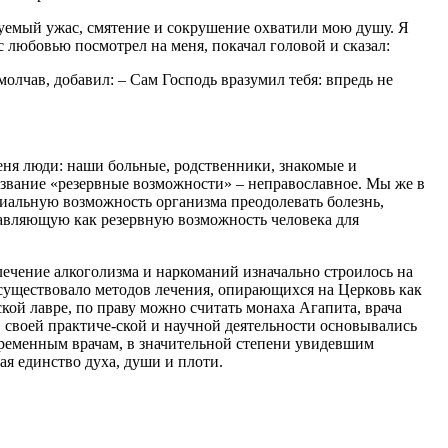
суемый ужас, смятение и сокрушение охватили мою душу. Я
с любовью посмотрел на меня, покачал головой и сказал:
молчав, добавил: – Сам Господь вразумил тебя: впредь не
еня люди: наши больные, родственники, знакомые и
звание «резервные возможности» – неправославное. Мы же в
иальную возможность организма преодолевать болезнь,
тавляющую как резервную возможность человека для
лечение алкоголизма и наркоманий изначально строилось на
е существовало методов лечения, опирающихся на Церковь как
ой лавре, по праву можно считать монаха Агапита, врача
в своей практиче-ской и научной деятельности основывались
временным врачам, в значительной степени увидевшим
ая единство духа, души и плоти.